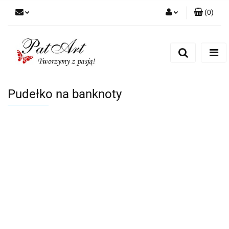
(
0
)
Zaloguj się
Zarejestruj się
Dodaj zgłoszenie
Zgody cookies
Pudełko na banknoty