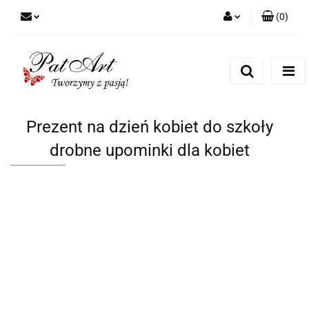
(
0
)
Zaloguj się
Zarejestruj się
Dodaj zgłoszenie
Zgody cookies
Prezent na dzień kobiet do szkoły
drobne upominki dla kobiet