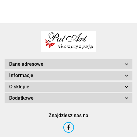
szkoly
dzień
kobiet do
pracy
kobiet w
szkoły
pracy
Dane adresowe
Informacje
O sklepie
Dodatkowe
Znajdziesz nas na