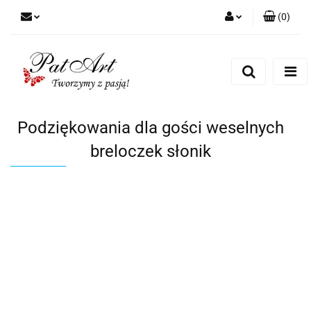
(
0
)
Zaloguj się
Zarejestruj się
Dodaj zgłoszenie
Zgody cookies
Podziękowania dla gości weselnych
breloczek słonik