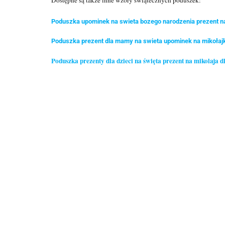
Poduszka upominek na swieta bozego narodzenia prezent n
Poduszka prezent dla mamy na swieta upominek na mikołajki
Poduszka prezenty dla dzieci na święta prezent na mikolaja d
Choinka
z
Herbaciarka
He
napisów