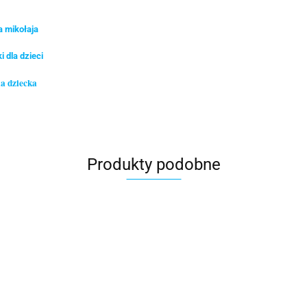
a mikołaja
 dla dzieci
la dziecka
Produkty podobne
rbaciarka
Herbaciarka