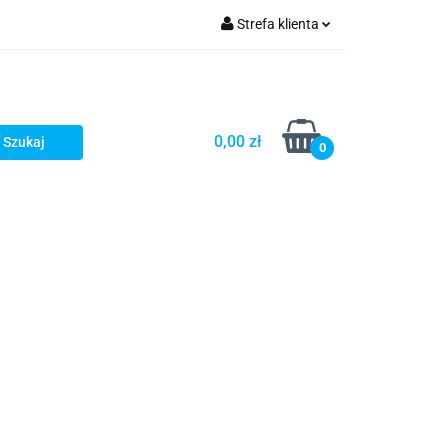
Strefa klienta
Zaloguj się
zacji zamówień
Zarejestruj się
Dodaj zgłoszenie
0,00 zł
0
Zgody cookies
Prośby/zapytania
Różności