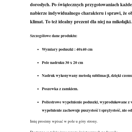
dorosłych. Po świątecznych przygotowaniach każde
nabierze indywidualnego charakteru i sprawi, że ob
klimat. To też idealny prezent dla niej na mikołajki
Szczegółowe dane produktu:
Wymiary poduszki : 40x40 cm
Pole nadruku 30 x 20 cm
Nadruk wykonywany metodą sublimacji, dzięki czemu j
Poszewka z zamkiem.
Poliestrowe wypełnienie poduszki, wyprodukowane z w
wypełnienie zachowuje puszystość i sprężystość, nie o
Imię prosimy wpisać w pole u góry strony.
Dostępne są także inne wzory świątecznych poduszek: