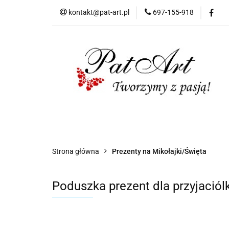
kontakt@pat-art.pl
697-155-918
Prezenty z okazji
Dodatki okolicznoś
Prezenty z okazji
Prezenty dla
Zap
Czas realizacji zamówień
Strona główna
Prezenty na Mikołajki/Święta
Poduszka prezent dla przyjaciólk