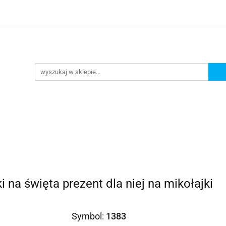
Prezenty dla
Zaproszenia
Podziękowania
ciowe
Prośby/zapytania
Różności
Czas reali
roszenia
Podziękowania
Dodatki okolicznościowe
i na święta prezent dla niej na mikołajki
Symbol:
1383