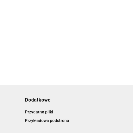
la
Poduszka prezenty dla
Poduszka prezent dla
y
dzieci na święta
mamy na swieta
a
prezent na mikolaja dla
upominek na mikołajki
29.00
29.00
dziecka
dla dzieci
Dodatkowe
Przydatne pliki
Przykładowa podstrona