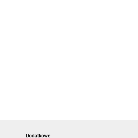
lok podziękowania
Breloki podziękowania dla
 gosci podarunki
gości weselnych
elne dla gości
0
podziekowania ślubne
3.00
Dodatkowe