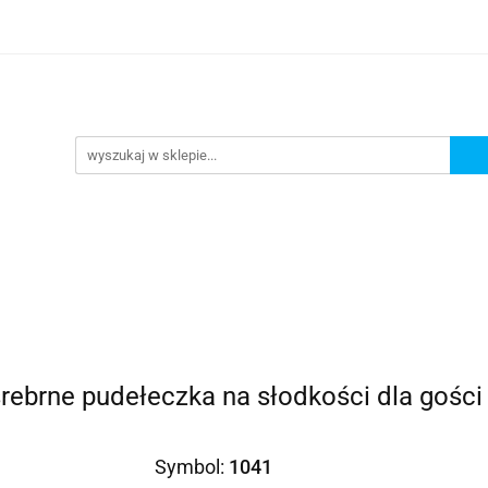
Prezenty dla
Zaproszenia
Podziękowania
ciowe
Prośby/zapytania
Różności
Czas reali
roszenia
Podziękowania
Dodatki okolicznościowe
rebrne pudełeczka na słodkości dla gości
Symbol:
1041