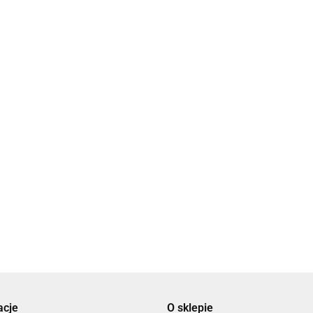
wy
Breloczek
Breloczek
Breloczek
drewniany
drewniany
drewniany
serce
słonik
4.00
3.60
koniczyna
3.00
Breloczki upominki
Bre
podziękowania dla
dla
gości weselnych
3.00
wes
3.0
acje
O sklepie