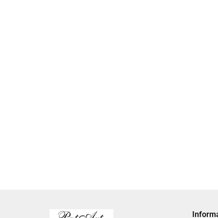
Amorek
gipso
gipsowy
2.80
w sercu
2.70
Aniołki podziękowania dla gości
komunijnych podziekowania dla
gosci chrzest
4.00
Inform