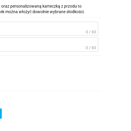
 oraz personalizowaną karteczką z przodu to
odek można włożyć dowolnie wybrane słodkości.
0 / 60
0 / 60