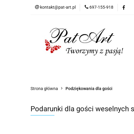
kontakt@pat-art.pl
697-155-918
Prezenty z okazji
Dodatki okolicznoś
Prezenty z okazji
Prezenty dla
Zap
Czas realizacji zamówień
Strona główna
Podziękowania dla gości
Podarunki dla gości weselnych s