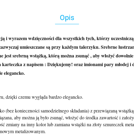
Opis
dycją i wyrazem wdzięczności dla wszystkich tych, którzy uczestni
zazwyczaj umieszczane są przy każdym talerzyku. Srebrne lustrzane
e jest srebrną wstążką, którą można zsunąć , aby włożyć dowolni
 karteczka z napisem : Dziękujemy! oraz imionami pary młodej i d
e elegancko.
ru, dzięki czemu wygląda bardzo elegancko.
bez konieczności samodzielnego składania) z przewiązaną wstążką 
na, aby można ją było zsunąć, włożyć do środka zawartość i założy
ść zmiany na inny kolor lub zamiana wstążki na złoty sznureczek meta
remowym metalizowanym.