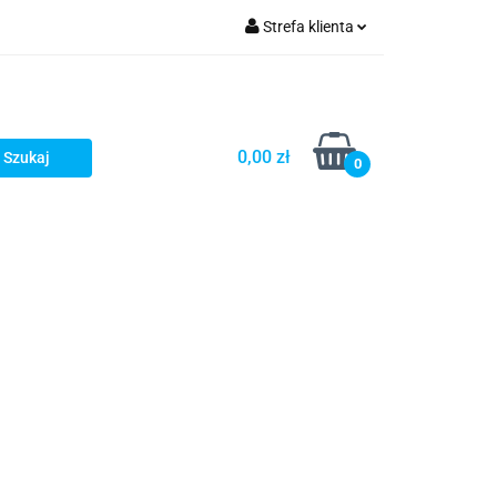
Strefa klienta
Zaloguj się
zacji zamówień
Zarejestruj się
Dodaj zgłoszenie
0,00 zł
0
Zgody cookies
Prośby/zapytania
Różności