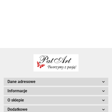
Pamiatka
Komunia swieta
prezent
69.00
tabliczka
komunii swietej
pamiatka ze
biblia na
45.00
prezent na
dla chlopca
zdjęciem
komunię w
39.00
45.00
komunie od
komunia święta
prezent na
pudełku
dziadków
prezent dla
komunie od
chłopca
chrzestnego
Dane adresowe
Informacje
O sklepie
Dodatkowe