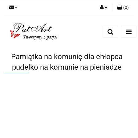
(
0
)
Zaloguj się
Zarejestruj się
Dodaj zgłoszenie
Zgody cookies
Pamiątka na komunię dla chłopca
pudelko na komunie na pieniadze