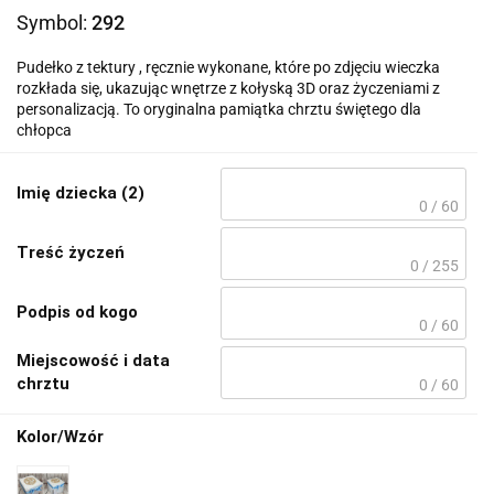
Symbol:
292
Pudełko z tektury , ręcznie wykonane, które po zdjęciu wieczka
rozkłada się, ukazując wnętrze z kołyską 3D oraz życzeniami z
personalizacją. To oryginalna pamiątka chrztu świętego dla
chłopca
Imię dziecka (2)
0 / 60
Treść życzeń
0 / 255
Podpis od kogo
0 / 60
Miejscowość i data
chrztu
0 / 60
Kolor/Wzór