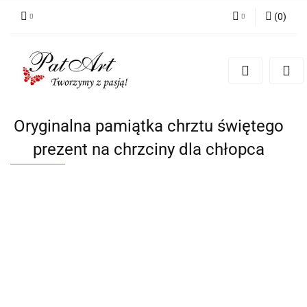
(
0
)
Zaloguj się
Zarejestruj się
Dodaj zgłoszenie
Zgody cookies
Oryginalna pamiątka chrztu świętego
prezent na chrzciny dla chłopca