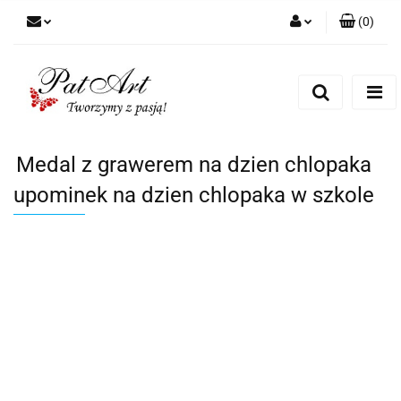
(
0
)
Zaloguj się
Zarejestruj się
Dodaj zgłoszenie
Zgody cookies
Medal z grawerem na dzien chlopaka
upominek na dzien chlopaka w szkole