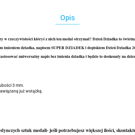
Opis
y w rzeczywistości któryś z nich ten medal otrzymał? Dzień Dziadka to świetna
 imieniem dziadka, napisem SUPER DZIADEK i dopiskiem Dzień Dziadka 2025 
tosować uniwersalny napis bez imienia dziadka i będzie to doskonały na dzien 
rubości 3 mm.
zawiązaną już wstążką.
nczych sztuk medali- jeśli potrzebujesz większej ilości, skontaktuj 