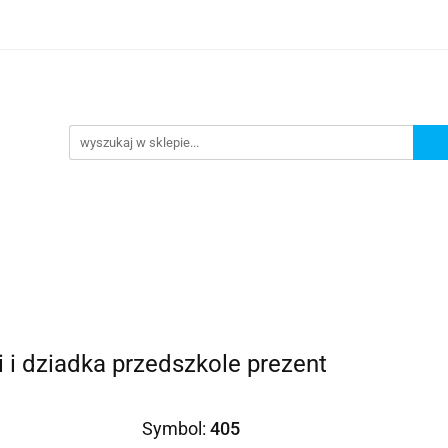
Prezenty dla
Zaproszenia
Podziękowania
ciowe
Prośby/zapytania
Różności
Czas reali
roszenia
Podziękowania
Dodatki okolicznościowe
 i dziadka przedszkole prezent
Symbol:
405