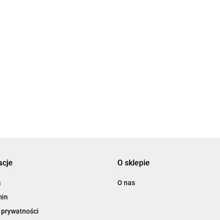
Brelok dzień
babci
Br
Brelok dla dziadka
dziadka
Brelok na dzień
en
ba
prezent na dzień
breloczek dla
babci i dziadka
adka
6.00
dzi
babci i dziadka
dziadka
breloczek dla
6.0
e
6.00
dz
6.00
przedszkole
przedszkole
dziadka
pr
przedszkole
acje
O sklepie
a
O nas
min
 prywatności