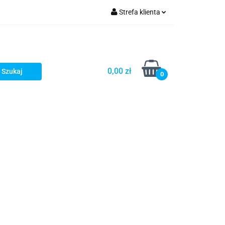
Strefa klienta
Zaloguj się
zacji zamówień
Zarejestruj się
Dodaj zgłoszenie
0,00 zł
0
Zgody cookies
Prośby/zapytania
Różności