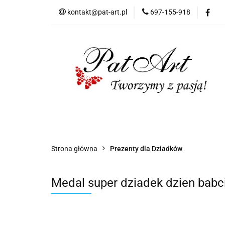
kontakt@pat-art.pl
697-155-918
Prezenty z okazji
Dodatki okolicznoś
Prezenty z okazji
Prezenty dla
Zap
Czas realizacji zamówień
Strona główna
Prezenty dla Dziadków
Medal super dziadek dzien babci