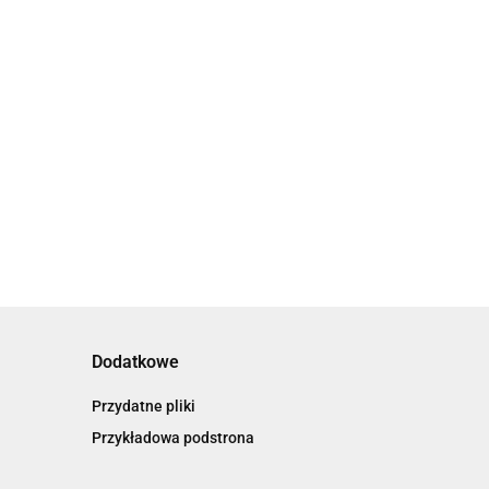
Magnes dla
Brelok super
elok super
dziadka dzień
dziadek prezent
bcia prezent
dziadka prezent
na dzien dziadka
10.00
en babci i
6.00
przedszkole
0
przedszkole
iadka
zedszkole
Dodatkowe
Przydatne pliki
Przykładowa podstrona