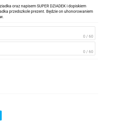
iadka oraz napisem SUPER DZIADEK i dopiskiem
dziadka przedszkole prezent. Będzie on uhonorowaniem
w.
0 / 60
0 / 60