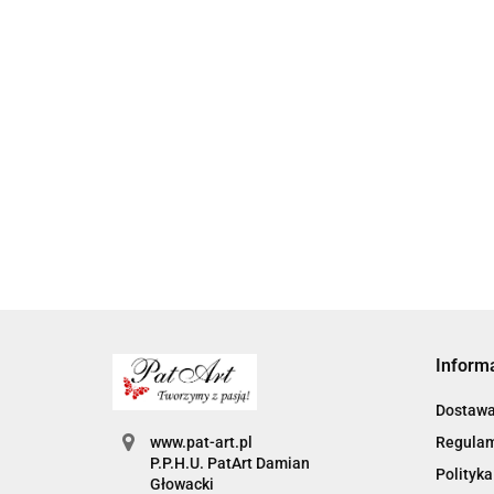
Brelok dla 
Breloczek dla
Breloczek dzien
prezent dzi
babci i dziadka
babci dzien babci i
babci i dzi
6.00
dzień babci
dziadka prezent
przedszkol
6.00
6.00
przedszkole
przedszkole
prezenty
Inform
Dostaw
www.pat-art.pl
Regula
P.P.H.U. PatArt Damian
Polityka
Głowacki