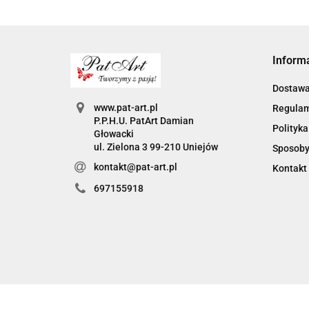
Inform
Dostaw
www.pat-art.pl
Regula
P.P.H.U. PatArt Damian
Polityka
Głowacki
ul. Zielona 3 99-210 Uniejów
Sposoby
kontakt@pat-art.pl
Kontakt
697155918