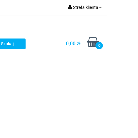
Strefa klienta
Zaloguj się
zacji zamówień
Zarejestruj się
Dodaj zgłoszenie
0,00 zł
0
Zgody cookies
Prośby/zapytania
Różności