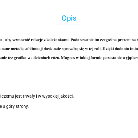
Opis
a , aby wzmocnić relację z koleżankami. Podarowanie im czegoś na prezent na dz
ane metodą sublimacji doskonale sprawdzą się w tej roli. Dzięki dodaniu imio
nie też grafika w odcieniach różu. Magnes w takiej formie pozostanie wyjątko
czemu jest trwały i w wysokiej jakości.
 u góry strony.