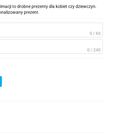
cji to drobne prezenty dla kobiet czy dziewczyn.
sonalizowany prezent.
0 / 60
0 / 240