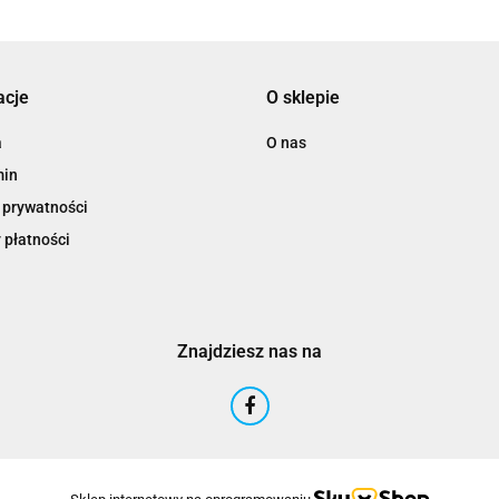
acje
O sklepie
a
O nas
min
 prywatności
 płatności
Znajdziesz nas na