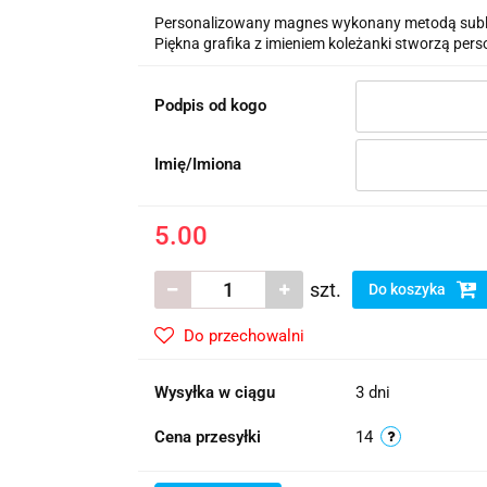
Personalizowany magnes wykonany metodą sublima
Piękna grafika z imieniem koleżanki stworzą per
Podpis od kogo
Imię/Imiona
5.00
szt.
Do koszyka
Do przechowalni
Wysyłka w ciągu
3 dni
Cena przesyłki
14