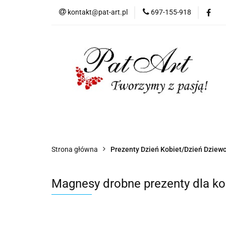
kontakt@pat-art.pl
697-155-918
Prezenty z okazji
Dodatki okolicznoś
Prezenty z okazji
Prezenty dla
Zap
Czas realizacji zamówień
Strona główna
Prezenty Dzień Kobiet/Dzień Dziew
Magnesy drobne prezenty dla kob