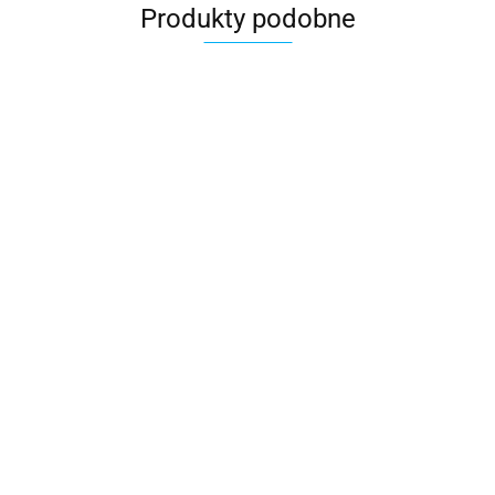
Produkty podobne
Breloczek
Breloczek
koniczynka
Breloczek fajna
kwiatek
drobne
ek drobne
babeczka
4.00
upominki na
upominki na
4.00
i na dzien
śmieszny prezent
dzien kobiet dla
6.00
dzien kobiet
rezent na
na dzień kobiet w
dziewczynki
biet do
pracy