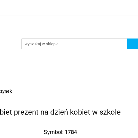
Prezenty dla
Zaproszenia
Podziękowania
ciowe
Prośby/zapytania
Różności
Czas reali
roszenia
Podziękowania
Dodatki okolicznościowe
czynek
iet prezent na dzień kobiet w szkole
Symbol:
1784