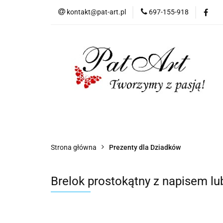
kontakt@pat-art.pl
697-155-918
Prezenty z okazji
Dodatki okolicznoś
Prezenty z okazji
Prezenty dla
Zap
Czas realizacji zamówień
Strona główna
Prezenty dla Dziadków
Brelok prostokątny z napisem lu