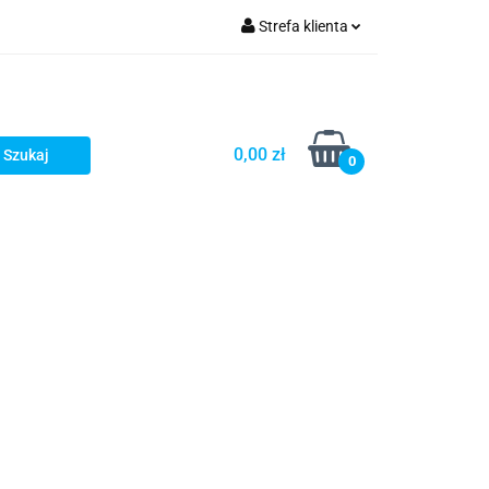
Strefa klienta
Zaloguj się
zacji zamówień
Zarejestruj się
Dodaj zgłoszenie
0,00 zł
0
Zgody cookies
Prośby/zapytania
Różności