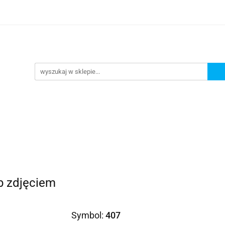
Prezenty dla
Zaproszenia
Podziękowania
ciowe
Prośby/zapytania
Różności
Czas reali
roszenia
Podziękowania
Dodatki okolicznościowe
b zdjęciem
Symbol:
407