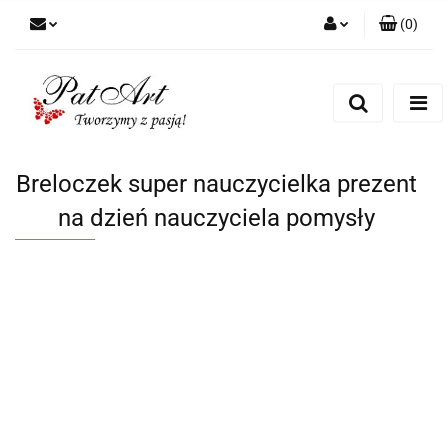
(
0
)
Zaloguj się
Zarejestruj się
Dodaj zgłoszenie
Zgody cookies
Breloczek super nauczycielka prezent
na dzień nauczyciela pomysły