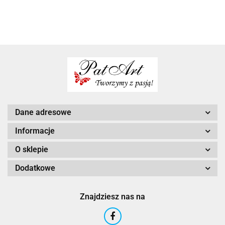
firmowe
male
na święta
upominki
mikołajki
na
upominki
upominek
mikołajkowe
święta
na
na
mikołajki
mikołaja
Dane adresowe
Informacje
O sklepie
Dodatkowe
Znajdziesz nas na