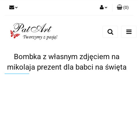
(
0
)
Zaloguj się
Zarejestruj się
Dodaj zgłoszenie
Zgody cookies
Bombka z własnym zdjęciem na
mikolaja prezent dla babci na święta